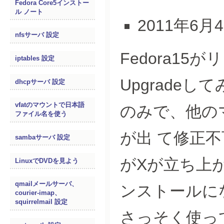
Fedora Core5インストー
ル ノート
2011年6月
nfsサーバ 設定
Fedora1
iptables 設定
Upgrade
dhcpサーバ 設定
vfatのマウントで日本語
のみで、他のマ
ファイル名を使う
が出 て修正不
sambaサーバ 設定
がXが立ち上
LinuxでDVDを見よう
qmailメールサーバ、
ンストールに
courier-imap、
squirrelmail 設定
さっそく使っ